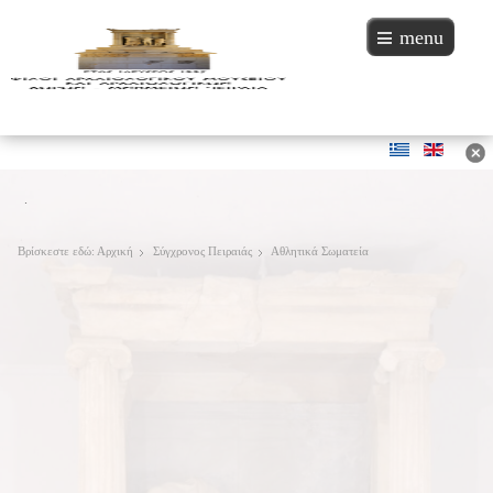
menu
.
Βρίσκεστε εδώ:
Αρχική
Σύγχρονος Πειραιάς
Αθλητικά Σωματεία