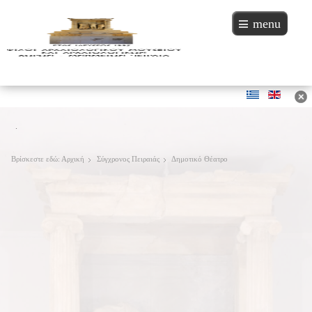
menu
.
Βρίσκεστε εδώ:
Αρχική
Σύγχρονος Πειραιάς
Δημοτικό Θέατρο